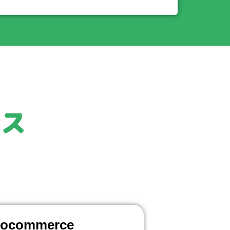
ース
ocommerce