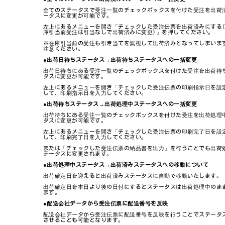
全てのステータスで受注一覧のチェックボックスを付けた受注を出荷
ータスに変更が可能です。
左上にあるメニューを開き「チェックした受注伝票を出荷済みにする
庫引当前受注は引当なしで出荷済みに変更)」を押してください。
※在庫引当前の受注も引き当てを無視して出荷済みとなってしまいま
注意ください。
●出荷日待ちステータス→出荷待ちステータスへの一括変更
出荷日待ちにある受注一覧のチェックボックスを付けた受注を出荷待
タスに変更が可能です。
左上にあるメニューを開き「チェックした受注伝票の印刷指示日を設
して、印刷指示日を入力してください。
●出荷待ちステータス→出荷処理中ステータスへの一括変更
出荷待ちにある受注一覧のチェックボックスを付けた受注を出荷処理
タスに変更が可能です。
左上にあるメニューを開き「チェックした受注伝票の印刷完了日を設
して、印刷完了日を入力してください。
または「チェックした受注伝票の納品書を出力」を行うことでも出荷
テータスに変更されます。
●出荷処理中ステータス→出荷済みステータスへの移動について
出荷確定日を迎えると出荷済みステータスに自動で移動いたします。
出荷確定日を本日より後の日付にするとステータスは出荷処理中のま
ます。
●配送会社データから受注伝票に配送番号を反映
配送会社データから受注伝票に配送番号を反映を行うことでステータ
させることも可能となります。