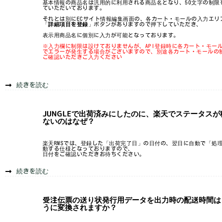
基本情報の商品名は汎用的に利用される商品名となり、50文字の制限
ていただいております。
それとは別にECサイト情報編集画面の、各カート・モールの入力エリ
「
詳細項目を登録
」ボタンがありますので押下していただき、
表示用商品名に個別に入力が可能となっております。
※入力欄に制限は設けておりませんが、API登録時に各カート・モー
でエラーが発生する場合がございますので、別途各カート・モールの
ご確認いただきご入力ください
続きを読む
JUNGLEで出荷済みにしたのに、楽天でステータスが
ないのはなぜ？
楽天RMSでは、登録した「出荷完了日」の日付の、翌日に自動で「処
動する仕様となっておりますので、
日付をご確認いただきお待ちください。
続きを読む
受注伝票の送り状発行用データを出力時の配送時間は
うに変換されますか？