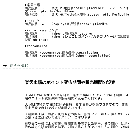
■楽天市場
商品説明 → 楽天:PC用説明:descriptionForPC スマートフ
文:descriptionForSmartPhone
商品概要 → 楽天:モバイル端末説明文:descriptionForMobil
■shopify
商品説明 → Shopify:商品説明:descriptionHtml
■Yahoo!ショッピング
商品説明 → Yahoo!:商品説明:caption
商品概要 → Yahoo!:ひとことコメント/カテゴリページに記載
説明 abstract
■woocommerce
商品説明 woocommerce:商品説明:description
商品概要 woocommerce:商品説明(short description)
続きを読む
楽天市場のポイント変倍期間や販売期間の設定
JUNGLEではECサイト登録画面、楽天市場のエリアの「その他項目」
場のポイント変倍期間や販売期間の設定が可能です。
JUNGLEで設定する際に開始日時、終了日時が登録できますので、期
設定日時で自動で設定が削除されます。
※期間終了後に商品の更新を行う際は、設定フィールドの値を空にし
必須（過去設定した値をクリア）となります
※楽天の仕様により変倍や販売期間を設定した場合、その期間中はポ
倍の設定や販売期間を修正、削除することができません。期間中の編集