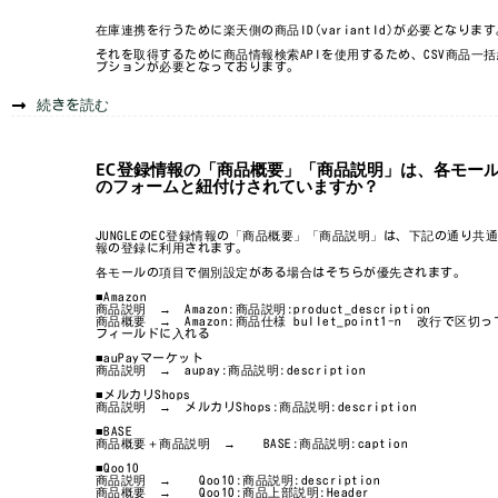
在庫連携を行うために楽天側の商品ID(variantId)が必要となります
それを取得するために商品情報検索APIを使用するため、CSV商品一
プションが必要となっております。
続きを読む
EC登録情報の「商品概要」「商品説明」は、各モー
のフォームと紐付けされていますか？
JUNGLEのEC登録情報の「商品概要」「商品説明」は、下記の通り共
報の登録に利用されます。
各モールの項目で個別設定がある場合はそちらが優先されます。
■Amazon
商品説明 → Amazon:商品説明:product_description
商品概要 → Amazon:商品仕様 bullet_point1-n 改行で区切
フィールドに入れる
■auPayマーケット
商品説明 → aupay:商品説明:description
■メルカリShops
商品説明 → メルカリShops:商品説明:description
■BASE
商品概要＋商品説明 → BASE:商品説明:caption
■Qoo10
商品説明 → Qoo10:商品説明:description
商品概要 → Qoo10:商品上部説明:Header