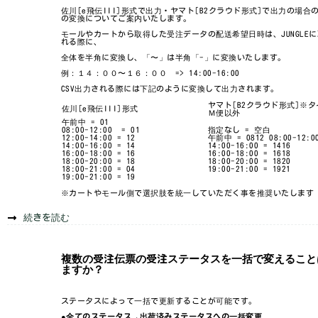
佐川[e飛伝III]形式で出力・ヤマト[B2クラウド形式]で出力の場合
の変換についてご案内いたします。
モールやカートから取得した受注データの配送希望日時は、JUNGLE
れる際に、
全体を半角に変換し、「〜」は半角「-」に変換いたします。
例：１４：００〜１６：００ => 14:00-16:00
CSV出力される際には下記のように変換して出力されます。
ヤマト[B2クラウド形式]※
佐川[e飛伝III]形式
Ｍ便以外
午前中 = 01
08:00-12:00 = 01
指定なし = 空白
12:00-14:00 = 12
午前中 = 0812 08:00-12:00
14:00-16:00 = 14
14:00-16:00 = 1416
16:00-18:00 = 16
16:00-18:00 = 1618
18:00-20:00 = 18
18:00-20:00 = 1820
18:00-21:00 = 04
19:00-21:00 = 1921
19:00-21:00 = 19
※カートやモール側で選択肢を統一していただく事を推奨いたします
続きを読む
複数の受注伝票の受注ステータスを一括で変えること
ますか？
ステータスによって一括で更新することが可能です。
●全てのステータス→出荷済みステータスへの一括変更