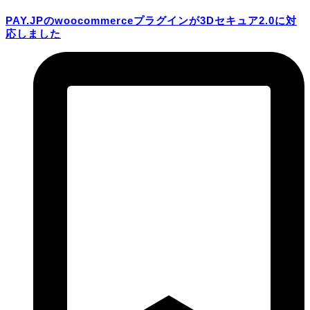
PAY.JPのwoocommerceプラグインが3Dセキュア2.0に対
応しました