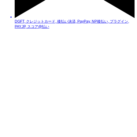
DGFT
,
クレジットカード
,
後払い決済
,
PayPay
,
NP後払い
,
プラグイン
,
PAY.JP
,
スコア@払い