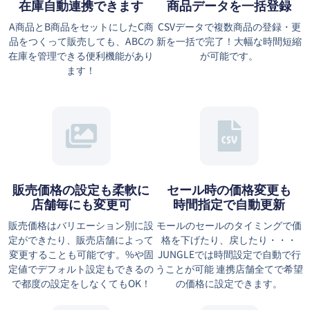
在庫自動連携できます
商品データを一括登録
A商品とB商品をセットにしたC商
CSVデータで複数商品の登録・更
品をつくって販売しても、ABCの
新を一括で完了！大幅な時間短縮
在庫を管理できる便利機能があり
が可能です。
ます！
販売価格の設定も柔軟に
セール時の価格変更も
店舗毎にも変更可
時間指定で自動更新
販売価格はバリエーション別に設
モールのセールのタイミングで価
定ができたり、販売店舗によって
格を下げたり、戻したり・・・
変更することも可能です。%や固
JUNGLEでは時間設定で自動で行
定値でデフォルト設定もできるの
うことが可能 連携店舗全てで希望
で都度の設定をしなくてもOK！
の価格に設定できます。