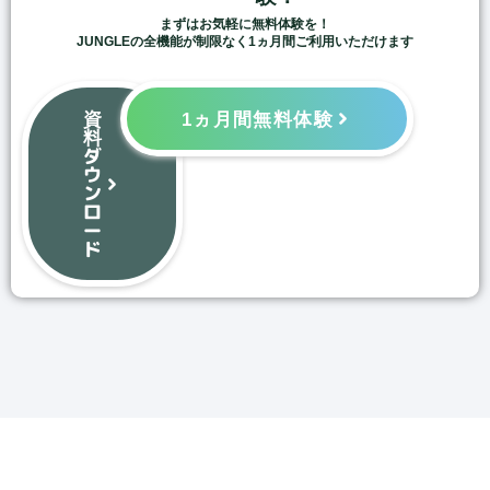
まずはお気軽に無料体験を！
JUNGLEの全機能が制限なく1ヵ月間ご利用いただけます
資
1ヵ月間無料体験
料
ダ
ウ
ン
ロ
ー
ド