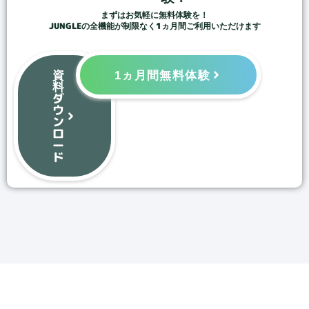
まずはお気軽に無料体験を！
JUNGLEの全機能が制限なく1ヵ月間ご利用いただけます
資
1ヵ月間無料体験
料
ダ
ウ
ン
ロ
ー
ド