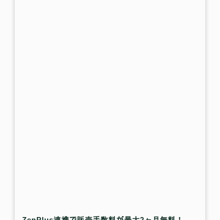
ZenPlus連携で販売手数料が最大2ヶ月無料！