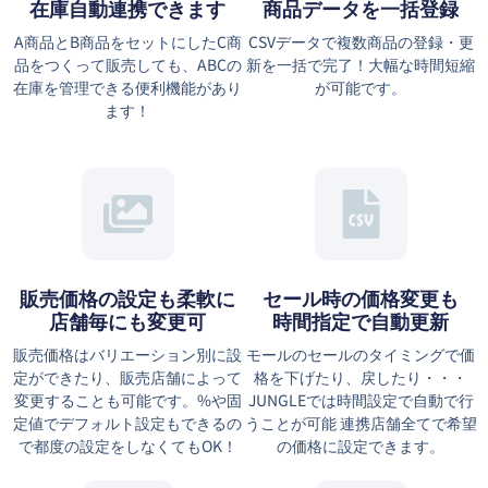
在庫自動連携できます
商品データを一括登録
A商品とB商品をセットにしたC商
CSVデータで複数商品の登録・更
品をつくって販売しても、ABCの
新を一括で完了！大幅な時間短縮
在庫を管理できる便利機能があり
が可能です。
ます！
販売価格の設定も柔軟に
セール時の価格変更も
店舗毎にも変更可
時間指定で自動更新
販売価格はバリエーション別に設
モールのセールのタイミングで価
定ができたり、販売店舗によって
格を下げたり、戻したり・・・
変更することも可能です。%や固
JUNGLEでは時間設定で自動で行
定値でデフォルト設定もできるの
うことが可能 連携店舗全てで希望
で都度の設定をしなくてもOK！
の価格に設定できます。