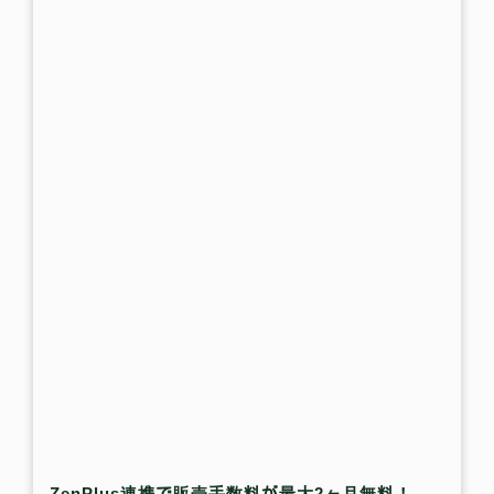
ZenPlus連携で販売手数料が最大2ヶ月無料！