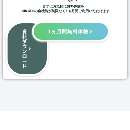
まずはお気軽に無料体験を！
JUNGLEの全機能が制限なく1ヵ月間ご利用いただけます
資
1ヵ月間無料体験
料
ダ
ウ
ン
ロ
ー
ド