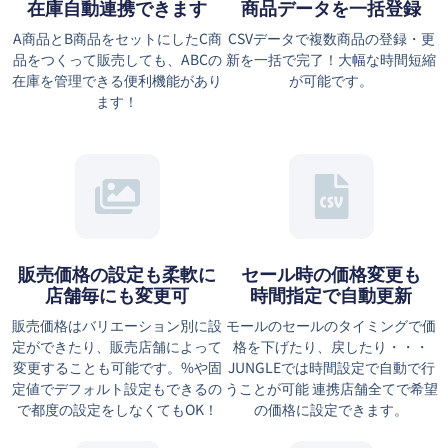
在庫自動連携できます
商品データを一括登録
A商品とB商品をセットにしたC商
CSVデータで複数商品の登録・更
品をつくって販売しても、ABCの
新を一括で完了！大幅な時間短縮
在庫を管理できる便利機能があり
が可能です。
ます！
販売価格の設定も柔軟に
セール時の価格変更も
店舗毎にも変更可
時間指定で自動更新
販売価格はバリエーション別に設
モールのセールのタイミングで価
定ができたり、販売店舗によって
格を下げたり、戻したり・・・
変更することも可能です。%や固
JUNGLEでは時間設定で自動で行
定値でデフォルト設定もできるの
うことが可能 連携店舗全てで希望
で都度の設定をしなくてもOK！
の価格に設定できます。