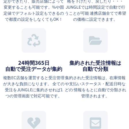
定ができたり、販売店舗によって
格を下げたり、戻したり・・・
変更することも可能です。%や固
JUNGLEでは時間設定で自動で行
定値でデフォルト設定もできるの
うことが可能 連携店舗全てで希望
で都度の設定をしなくてもOK！
の価格に設定できます。
24時間365日
集約された受注情報は
自動で受注データが集約
⾃動で分類
複数EC店舗を運営すると受注管理
集約された受注情報は、在庫情報
が大きな負担になります。 全ての
や⽀払いステータス・配送⽇時な
受注をJUNGLEに集約させれば1
どの 情報をもとに⾃動で分類され
つの管理画面で対応可能です。
管理されます。