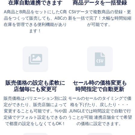
在庫自動連携できます
商品データを一括登録
A商品とB商品をセットにしたC商
CSVデータで複数商品の登録・更
品をつくって販売しても、ABCの
新を一括で完了！大幅な時間短縮
在庫を管理できる便利機能があり
が可能です。
ます！
販売価格の設定も柔軟に
セール時の価格変更も
店舗毎にも変更可
時間指定で自動更新
販売価格はバリエーション別に設
モールのセールのタイミングで価
定ができたり、販売店舗によって
格を下げたり、戻したり・・・
変更することも可能です。%や固
JUNGLEでは時間設定で自動で行
定値でデフォルト設定もできるの
うことが可能 連携店舗全てで希望
で都度の設定をしなくてもOK！
の価格に設定できます。