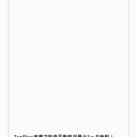
ZenPlus連携で販売手数料が最大2ヶ月無料！