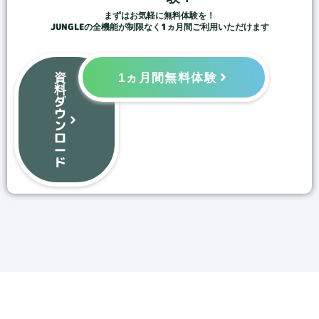
まずはお気軽に無料体験を！
JUNGLEの全機能が制限なく1ヵ月間ご利用いただけます
資
1ヵ月間無料体験
料
ダ
ウ
ン
ロ
ー
ド