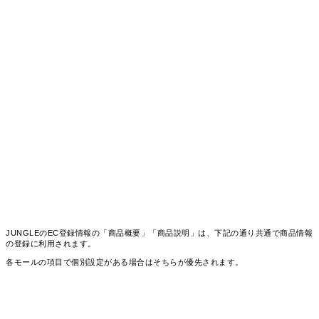
JUNGLEのEC登録情報の「商品概要」「商品説明」は、下記の通り共通で商品情報
の登録に利用されます。
各モールの項目で個別設定がある場合はそちらが優先されます。
■Amazon
商品説明 → Amazon:商品説明:product_description
商品概要 → Amazon:商品仕様 bullet_point1-n 改行で区切って 仕様のフィール
ドに入れる