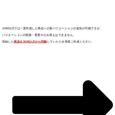
JUNGLEでは一度作成した商品への新バリエーションの追加が可能ですが、
バリエーションの削除・変更や入れ替えはできません。
登録した
商品をJUNGLEから削除
していただき再度ご作成ください。
※連携サイト側にすでにJUNGLEから登録している場合はサイト側の商品も削除し
てください。
※
商品の削除についてはこちらをご覧ください