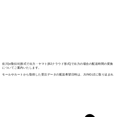
佐川[e飛伝III]形式で出力・ヤマト[B2クラウド形式]で出力の場合の配送時間の変換
についてご案内いたします。
モールやカートから取得した受注データの配送希望日時は、JUNGLEに取り込まれ
る際に、
全体を半角に変換し、「〜」は半角「-」に変換いたします。
例：１４：００〜１６：００ => 14:00-16:00
CSV出力される際には下記のように変換して出力されます。
ヤマト[B2クラウド形式]※タイム、ＤＭ
佐川[e飛伝III]形式
便以外
午前中 = 01
指定なし = 空白