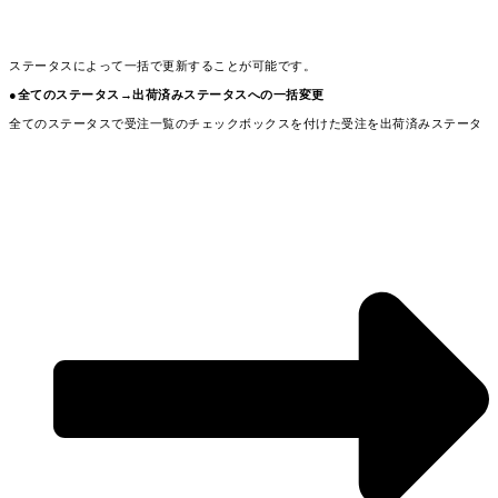
ステータスによって一括で更新することが可能です。
●全てのステータス→出荷済みステータスへの一括変更
全てのステータスで受注一覧のチェックボックスを付けた受注を出荷済みステータ
スに変更が可能です。
左上にあるメニューを開き「チェックした受注伝票を出荷済みにする(注意：在庫引
当前受注は引当なしで出荷済みに変更)」を押してください。
※在庫引当前の受注も引き当てを無視して出荷済みとなってしまいますのでご注意
ください。
●出荷日待ちステータス→出荷待ちステータスへの一括変更
出荷日待ちにある受注一覧のチェックボックスを付けた受注を出荷待ちステータス
に変更が可能です。
左上にあるメニューを開き「チェックした受注伝票の印刷指示日を設定」を押し
て、印刷指示日を入力してください。
●出荷待ちステータス→出荷処理中ステータスへの一括変更
出荷待ちにある受注一覧のチェックボックスを付けた受注を出荷処理中ステータス
に変更が可能です。
左上にあるメニューを開き「チェックした受注伝票の印刷完了日を設定」を押し
て、印刷完了日を入力してください。