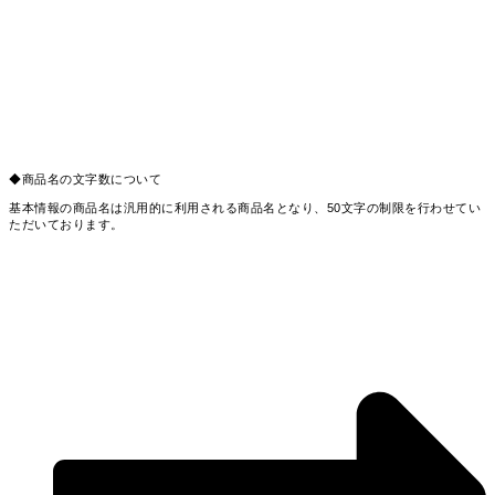
◆商品名の文字数について
基本情報の商品名は汎用的に利用される商品名となり、50文字の制限を行わせてい
ただいております。
それとは別にECサイト情報編集画面の、各カート・モールの入力エリア下部に「
詳
細項目を登録
」ボタンがありますので押下していただき、
表示用商品名に個別に入力が可能となっております。
※入力欄に制限は設けておりませんが、API登録時に各カート・モールの制限値で
エラーが発生する場合がございますので、別途各カート・モールの制限値をご確認
いただきご入力ください