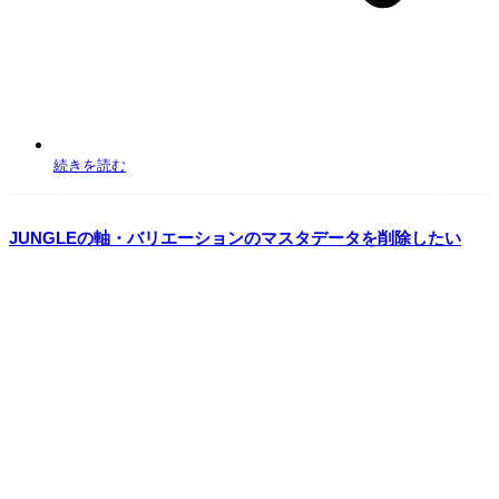
または「チェックした受注伝票の納品書を出力」を行うことでも出荷処理中ステー
タスに変更されます。
●出荷処理中ステータス→出荷済みステータスへの移動について
出荷確定日を迎えると出荷済みステータスに自動で移動いたします。
出荷確定日を本日より後の日付にするとステータスは出荷処理中のままとなりま
す。
●配送会社データから受注伝票に配送番号を反映
続きを読む
配送会社データから受注伝票に配送番号を反映を行うことでステータスを移動させ
ることも可能となります。
JUNGLEの軸・バリエーションのマスタデータを削除したい