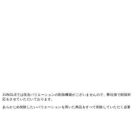
JUNGLEでは現在バリエーションの削除機能がございませんので、弊社側で削除対
応をさせていただいております。
あらかじめ削除したいバリエーションを用いた商品をすべて削除していただく必要
がございます。
対象の商品の削除が完了いたしましたら、お問い合わせより削除したいバリエーシ
ョンのリストと共に削除のご依頼をお願いいたします。
また仮に登録済みのバリエーションを用いた商品の受注データが存在した場合に