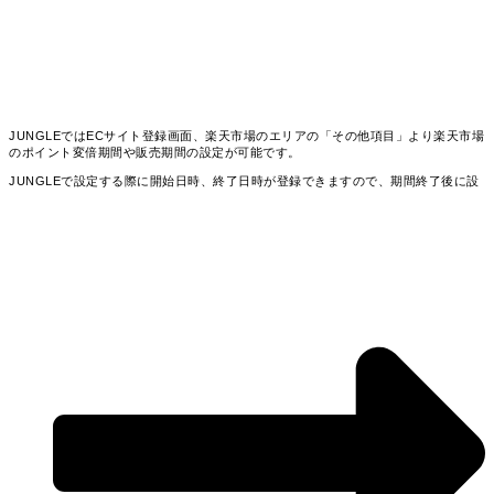
JUNGLEではECサイト登録画面、楽天市場のエリアの「その他項目」より楽天市場
のポイント変倍期間や販売期間の設定が可能です。
JUNGLEで設定する際に開始日時、終了日時が登録できますので、期間終了後に設
定日時で自動で設定が削除されます。
※期間終了後に商品の更新を行う際は、設定フィールドの値を空にして更新が必須
（過去設定した値をクリア）となります
※楽天の仕様により変倍や販売期間を設定した場合、その期間中はポイント変倍の
設定や販売期間を修正、削除することができません。期間中の編集はRMSでもでき
ません。