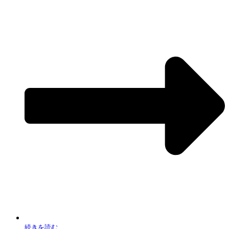
「自動引当」という列ヘッダー名がございますので、自動引当されたい商品の行に
「1」をご入力ください。※「０」を入力するとオフになります
CSVの編集が終わりましたら、商品CSVインポートより編集したCSVをアップロー
ドしていただくと、設定が反映されます。
続きを読む