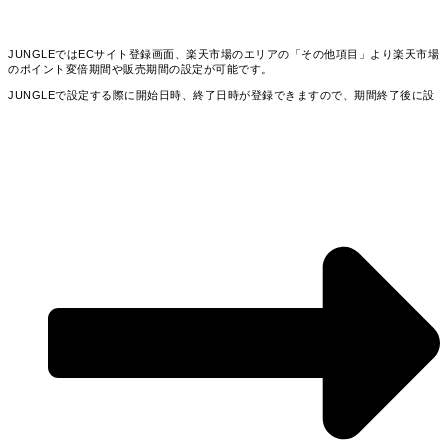
JUNGLEではECサイト登録画面、楽天市場のエリアの「その他項目」より楽天市場
のポイント変倍期間や販売期間の設定が可能です。
JUNGLEで設定する際に開始日時、終了日時が登録できますので、期間終了後に設
定日時で自動で設定が削除されます。
※期間終了後に商品の更新を行う際は、設定フィールドの値を空にして更新が必須
（過去設定した値をクリア）となります
※楽天の仕様により変倍や販売期間を設定した場合、その期間中はポイント変倍の
設定や販売期間を修正、削除することができません。期間中の編集はRMSでもでき
ません。