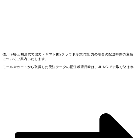
佐川[e飛伝III]形式で出力・ヤマト[B2クラウド形式]で出力の場合の配送時間の変換
についてご案内いたします。
モールやカートから取得した受注データの配送希望日時は、JUNGLEに取り込まれ
る際に、
全体を半角に変換し、「〜」は半角「-」に変換いたします。
例：１４：００〜１６：００ => 14:00-16:00
CSV出力される際には下記のように変換して出力されます。
ヤマト[B2クラウド形式]※タイム、ＤＭ
佐川[e飛伝III]形式
便以外
午前中 = 01
指定なし = 空白
08:00-12:00 = 01
午前中 = 0812 08:00-12:00 = 0812
12:00-14:00 = 12
14:00-16:00 = 14
14:00-16:00 = 1416
16:00-18:00 = 16
16:00-18:00 = 1618
18:00-20:00 = 18
18:00-20:00 = 1820
18:00-21:00 = 04
19:00-21:00 = 1921