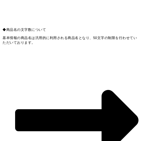
◆商品名の文字数について
基本情報の商品名は汎用的に利用される商品名となり、50文字の制限を行わせてい
ただいております。
それとは別にECサイト情報編集画面の、各カート・モールの入力エリア下部に「
詳
細項目を登録
」ボタンがありますので押下していただき、
表示用商品名に個別に入力が可能となっております。
※入力欄に制限は設けておりませんが、API登録時に各カート・モールの制限値で
エラーが発生する場合がございますので、別途各カート・モールの制限値をご確認
いただきご入力ください