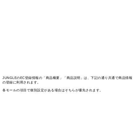
JUNGLEのEC登録情報の「商品概要」「商品説明」は、下記の通り共通で商品情報
の登録に利用されます。
各モールの項目で個別設定がある場合はそちらが優先されます。
■Amazon
商品説明 → Amazon:商品説明:product_description
商品概要 → Amazon:商品仕様 bullet_point1-n 改行で区切って 仕様のフィール
ドに入れる
■auPayマーケット
商品説明 → aupay:商品説明:description
■メルカリShops