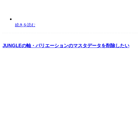
出荷確定日を迎えると出荷済みステータスに自動で移動いたします。
出荷確定日を本日より後の日付にするとステータスは出荷処理中のままとなりま
す。
●配送会社データから受注伝票に配送番号を反映
続きを読む
配送会社データから受注伝票に配送番号を反映を行うことでステータスを移動させ
ることも可能となります。
JUNGLEの軸・バリエーションのマスタデータを削除したい