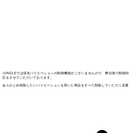
JUNGLEでは現在バリエーションの削除機能がございませんので、弊社側で削除対
応をさせていただいております。
あらかじめ削除したいバリエーションを用いた商品をすべて削除していただく必要
がございます。
対象の商品の削除が完了いたしましたら、お問い合わせより削除したいバリエーシ
ョンのリストと共に削除のご依頼をお願いいたします。
また仮に登録済みのバリエーションを用いた商品の受注データが存在した場合に
は、
正しいデータがJUNGLEに残らない場合がございますのでご了承くださいませ。