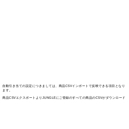
自動引き当ての設定につきましては、商品CSVインポートで反映できる項目となり
ます。
商品CSVエクスポートよりJUNGLEにご登録のすべての商品のCSVがダウンロード
可能です。
「自動引当」という列ヘッダー名がございますので、自動引当されたい商品の行に
「1」をご入力ください。※「０」を入力するとオフになります
CSVの編集が終わりましたら、商品CSVインポートより編集したCSVをアップロー
ドしていただくと、設定が反映されます。