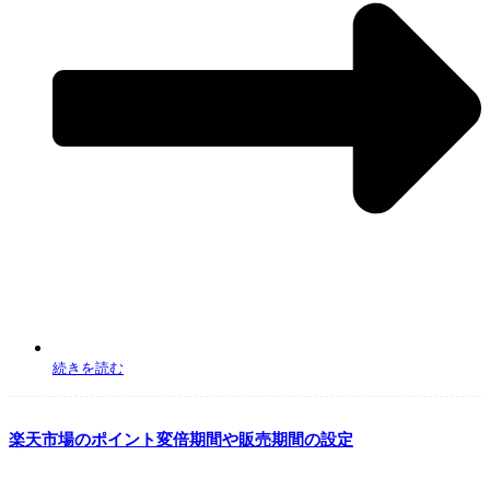
商品説明 → メルカリShops:商品説明:description
■BASE
商品概要＋商品説明 → BASE:商品説明:caption
■Qoo10
商品説明 → Qoo10:商品説明:description
商品概要 → Qoo10:商品上部説明:Header
■楽天市場
商品説明 → 楽天:PC用説明:descriptionForPC スマートフォン用説明
文:descriptionForSmartPhone
商品概要 → 楽天:モバイル端末説明文:descriptionForMobile
■shopify
商品説明 → Shopify:商品説明:descriptionHtml
■Yahoo!ショッピング
商品説明 → Yahoo!:商品説明:caption
商品概要 → Yahoo!:ひとことコメント/カテゴリページに記載される商品説明
abstract
■woocommerce
商品説明 woocommerce:商品説明:description
商品概要 woocommerce:商品説明(short description)
続きを読む
楽天市場のポイント変倍期間や販売期間の設定