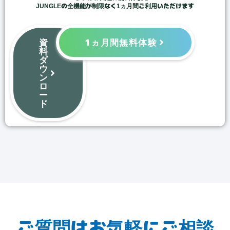
JUNGLEの全機能が制限なく1ヵ月間ご利用いただけます
資
1ヵ月間無料体験
料
ダ
ウ
ン
ロ
ー
ド
ご質問はお気軽にご相談