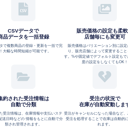
CSVデータで
販売価格の設定も柔軟
商品データを一括登録
店舗毎にも変更可
ータで複数商品の登録・更新を一括で完
販売価格はバリエーション別に設定
！大幅な時間短縮が可能です。
り、販売店舗によって変更すること
す。%や固定値でデフォルト設定もで
度の設定をしなくてもOK！
集約された受注情報は
受注の状況で
⾃動で分類
在庫が自動変動しま
た受注情報は、在庫情報や⽀払いステ
受注がキャンセルになった場合など、J
配送⽇時などの 情報をもとに⾃動で分
受注を処理することで在庫は自動的
類され管理されます。
れます。