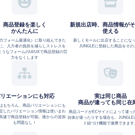
商品登録を楽しく
新規出店時、商品情報がそ
かんたんに
使える
⼊⼒フォーム最適化）に取り組んできた
新しくモールに出店することにな
に、⼊⼒者の負担を減らしストレスを
JUNGLEに登録した商品をその
うなフォームのUI/UXで商品登録の労
力をなくします
バリエーションにも対応
実は同じ商品
商品が違っても同じ在
はもちろん、商品バリエーションにも
定したバリエーション情報は使いまわ
商品コードがECサイトによって違っ
高速で商品登録が可能。後からの追加
自体が違ったりする場合も、JUNGL
も問題なし！
ド紐づけ機能で連携できます