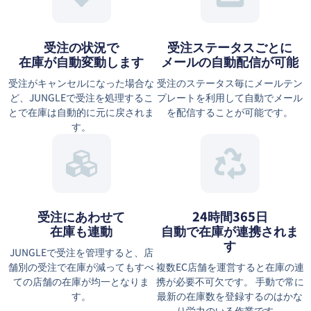
受注の状況で
受注ステータスごとに
在庫が自動変動します
メールの自動配信が可能
受注がキャンセルになった場合な
受注のステータス毎にメールテン
ど、JUNGLEで受注を処理するこ
プレートを利用して自動でメール
とで在庫は自動的に元に戻されま
を配信することが可能です。
す。
受注にあわせて
24時間365日
在庫も連動
自動で在庫が連携されま
す
JUNGLEで受注を管理すると、店
舗別の受注で在庫が減ってもすべ
複数EC店舗を運営すると在庫の連
ての店舗の在庫が均一となりま
携が必要不可欠です。 手動で常に
す。
最新の在庫数を登録するのはかな
り労力のいる作業です。