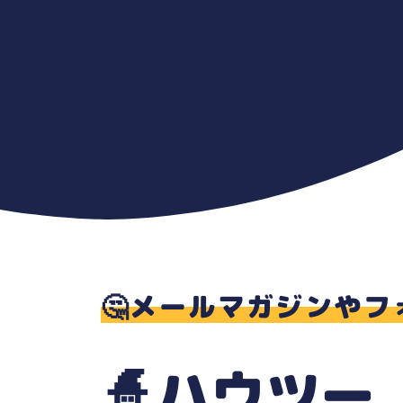
🤔メールマガジンや
🧙ハウツー