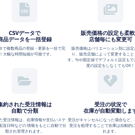
CSVデータで
販売価格の設定も柔軟
商品データを一括登録
店舗毎にも変更可
ータで複数商品の登録・更新を一括で完
販売価格はバリエーション別に設定
！大幅な時間短縮が可能です。
り、販売店舗によって変更すること
す。%や固定値でデフォルト設定もで
度の設定をしなくてもOK！
集約された受注情報は
受注の状況で
⾃動で分類
在庫が自動変動しま
た受注情報は、在庫情報や⽀払いステ
受注がキャンセルになった場合など、J
配送⽇時などの 情報をもとに⾃動で分
受注を処理することで在庫は自動的
類され管理されます。
れます。