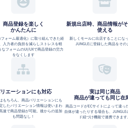
商品登録を楽しく
新規出店時、商品情報がそ
かんたんに
使える
⼊⼒フォーム最適化）に取り組んできた経
新しくモールに出店することにな
、⼊⼒者の負担を減らしストレスを軽
JUNGLEに登録した商品をその
なフォームのUI/UXで商品登録の労力
をなくします
バリエーションにも対応
実は同じ商品
商品が違っても同じ在
はもちろん、商品バリエーションにも
定したバリエーション情報は使いまわ
商品コードがECサイトによって違っ
高速で商品登録が可能。後からの追加
自体が違ったりする場合も、JUNGL
も問題なし！
ド紐づけ機能で連携できます