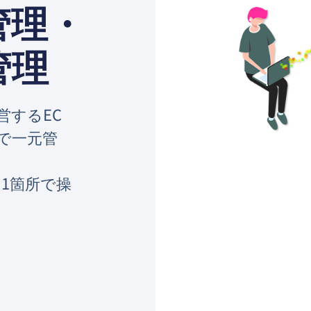
管理・
管理
営するEC
Eで一元管
1箇所で操