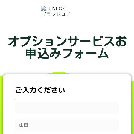
オプションサービスお
申込みフォーム
ご入力ください
会社名（個人の場合不要）
姓
名