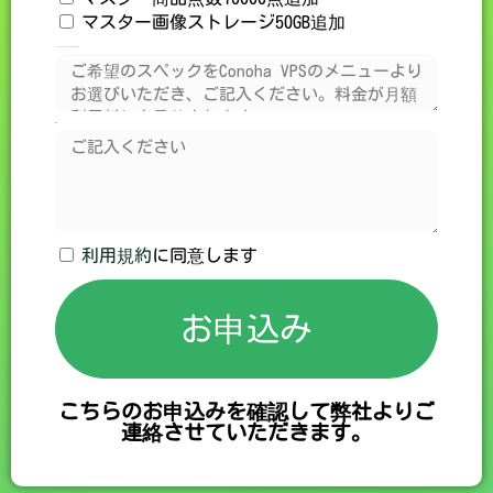
マスター画像ストレージ50GB追加
Woocommerceサーバースケールアウト
本文
利用規約
に同意します
お申込み
こちらのお申込みを確認して弊社よりご
連絡させていただきます。