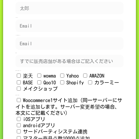
メールアドレス
JUNGLE代表アカウントID
店舗URL
希望オプション【連携カート/モール】
楽天
wowma
Yahoo
AMAZON
BASE
Qoo10
Shopify
カラーミー
メイクショップ
希望オプション【その他】
Woocommerce1サイト追加（同一サーバーにサ
イトを追加します。サーバー変更希望の場合、
本文にご記載ください）
iOSアプリ
androidアプリ
サードパーティシステム連携
マスター商品点数10000点追加