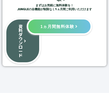
まずはお気軽に無料体験を！
JUNGLEの全機能が制限なく1ヵ月間ご利用いただけます
資
1ヵ月間無料体験
料
ダ
ウ
ン
ロ
ー
ド