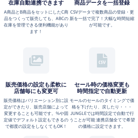
在庫自動連携できます
商品データを一括登録
A商品とB商品をセットにしたC商
CSVデータで複数商品の登録・更
品をつくって販売しても、ABCの
新を一括で完了！大幅な時間短縮
在庫を管理できる便利機能があり
が可能です。
ます！
販売価格の設定も柔軟に
セール時の価格変更も
店舗毎にも変更可
時間指定で自動更新
販売価格はバリエーション別に設
モールのセールのタイミングで価
定ができたり、販売店舗によって
格を下げたり、戻したり・・・
変更することも可能です。%や固
JUNGLEでは時間設定で自動で行
定値でデフォルト設定もできるの
うことが可能 連携店舗全てで希望
で都度の設定をしなくてもOK！
の価格に設定できます。