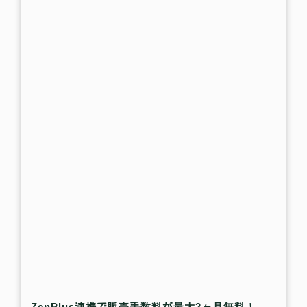
ZenPlus連携で販売手数料が最大2ヶ月無料！