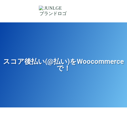
スコア後払い(@払い)をWoocommerce
で！